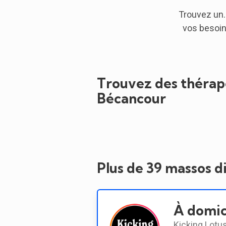
Trouvez un.
vos besoin
Trouvez des thérape
Bécancour
Plus de 39 massos d
À domic
Kicking Lotus