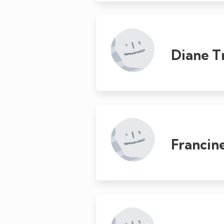
Diane T
Francin