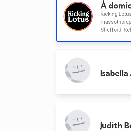
À domic
Kicking Lotus
massothérape
Shefford. Re
Isabella
Judith B